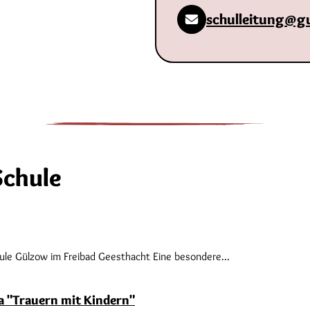
schulleitung@g
Schule
e Gülzow im Freibad Geesthacht Eine besondere...
 "Trauern mit Kindern"