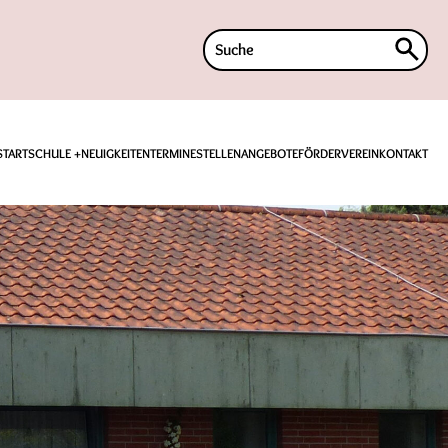
Suche
nach:
START
SCHULE
NEUIGKEITEN
TERMINE
STELLENANGEBOTE
FÖRDERVEREIN
KONTAKT